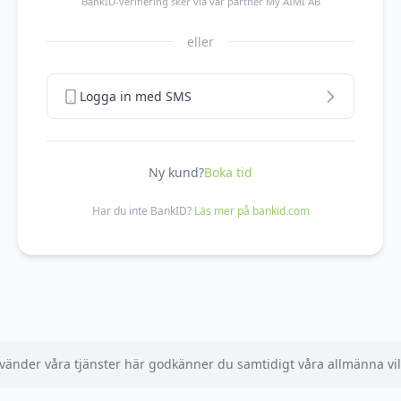
BankID-verifiering sker via vår partner My AIMI AB
eller
Logga in med SMS
Ny kund?
Boka tid
Har du inte BankID?
Läs mer på bankid.com
vänder våra tjänster här godkänner du samtidigt våra allmänna vill