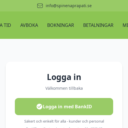
info@spinenaprapati.se
A TID
AVBOKA
BOKNINGAR
BETALNINGAR
MI
Logga in
Välkommen tillbaka
Logga in med BankID
Säkert och enkelt för alla - kunder och personal